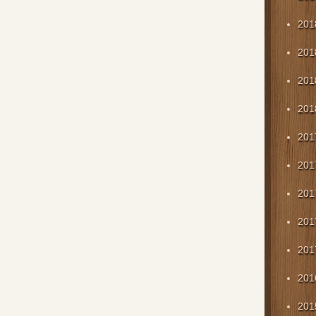
20
20
20
20
20
20
20
20
20
20
20