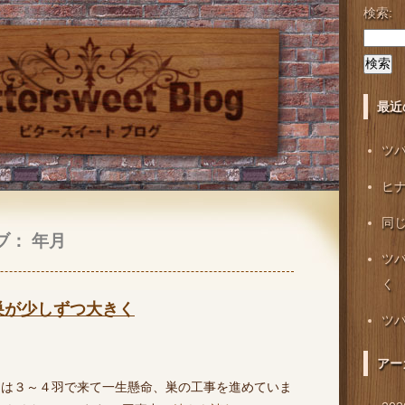
検索:
最近
ツ
ヒ
同
ブ： 年月
ツ
く
巣が少しずつ大きく
ツ
アー
には３～４羽で来て一生懸命、巣の工事を進めていま