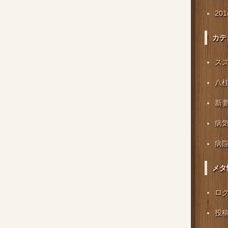
20
カテ
ス
八
新
病
病
メタ
ロ
投