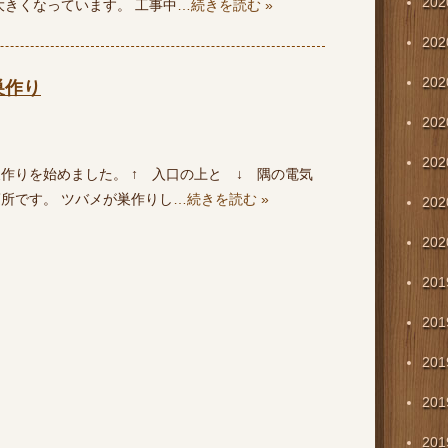
20
大きくなっています。 工事中
…続きを読む »
20
20
巣作り
20
20
作りを始めました。 ↑ 入口の上と ↓ 隅の電気
所です。 ツバメが巣作りし
…続きを読む »
20
20
20
20
20
20
20