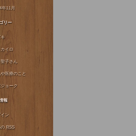
14年11月
ゴリー
ズキ
柱カイロ
妻聖子さん
気や医療のこと
院ジョーク
情報
グイン
稿の
RSS