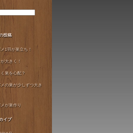
の投稿
バメ1羽が巣立ち！
ナが大きく！
じく巣を心配？
バメの巣が少しずつ大き
バメが巣作り
カイブ